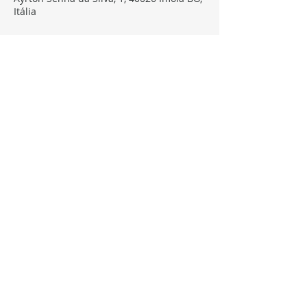
Itália
Sobre o evento
Assista ao vivo em 
youtube.com/irbesports
Compartilhe este evento
FOLLOW, LIKE, SUBSCRIBE