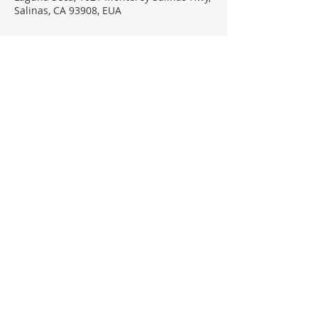
Salinas, CA 93908, EUA
Sobre o evento
Assista ao vivo em 
youtube.com/irbesports
Compartilhe este evento
FOLLOW, LIKE, SUBSCRIBE