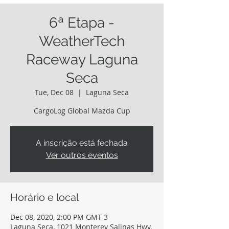
6ª Etapa -
WeatherTech
Raceway Laguna
Seca
Tue, Dec 08
  |  
Laguna Seca
CargoLog Global Mazda Cup
A inscrição está fechada
Ver outros eventos
Horário e local
Dec 08, 2020, 2:00 PM GMT-3
Laguna Seca, 1021 Monterey Salinas Hwy,