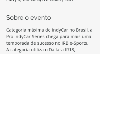
Sobre o evento
Categoria máxima de IndyCar no Brasil, a 
Pro IndyCar Series chega para mais uma 
temporada de sucesso no IRB e-Sports.
A categoria utiliza o Dallara IR18, 
seguindo o calendário oficial da 
categoria fixa.
Calendário com 10 etapas, semanal, e 
mix de circuitos mistos e ovais.
Transmissão ao vivo de todas as 
corridas, e premiação para os melhores 
da temporada.
Compartilhe este evento