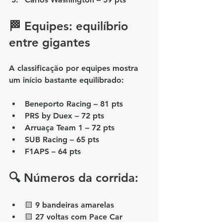
🏁 Equipes: equilíbrio 
entre gigantes
A classificação por equipes mostra 
um início bastante equilibrado:
Beneporto Racing
 – 81 pts
PRS by Duex
 – 72 pts
Arruaça Team 1
 – 72 pts
SUB Racing
 – 65 pts
F1APS
 – 64 pts
🔍 Números da corrida:
🟨 
9 bandeiras amarelas
🟨 
27 voltas com Pace Car