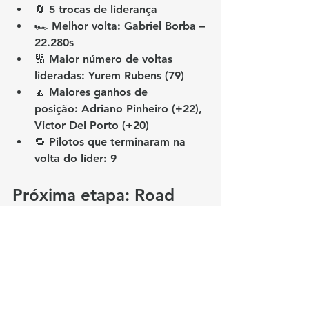
🔄 
5 trocas de liderança
🏎️ 
Melhor volta:
 Gabriel Borba – 
22.280s
🔢 
Maior número de voltas 
lideradas:
 Yurem Rubens (79)
🔼 
Maiores ganhos de 
posição:
 Adriano Pinheiro (+22), 
Victor Del Porto (+20)
🔁 
Pilotos que terminaram na 
volta do líder:
 9
Próxima etapa: Road 
America
A 
Season 3 da BOWS
 continua no 
próximo dia 
09 de julho
, com a 
Etapa 2
 em 
Road America
, circuito 
misto icônico e desafiador. As 