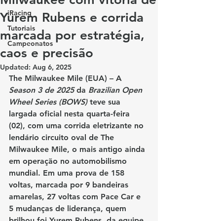
iRacing
Yurem Rubens e corrida
Tutoriais
marcada por estratégia,
Campeonatos
caos e precisão
Updated:
Aug 6, 2025
The Milwaukee Mile (EUA)
 – A 
Season 3 de 2025
 da 
Brazilian Open 
Wheel Series (BOWS)
 teve sua 
largada oficial nesta quarta-feira 
(02), com uma corrida eletrizante no 
lendário circuito oval de 
The 
Milwaukee Mile
, o mais antigo ainda 
em operação no automobilismo 
mundial. Em uma prova de 
158 
voltas
, marcada por 
9 bandeiras 
amarelas
, 
27 voltas com Pace Car
 e 
5 mudanças de liderança
, quem 
brilhou foi 
Yurem Rubens
, da equipe 