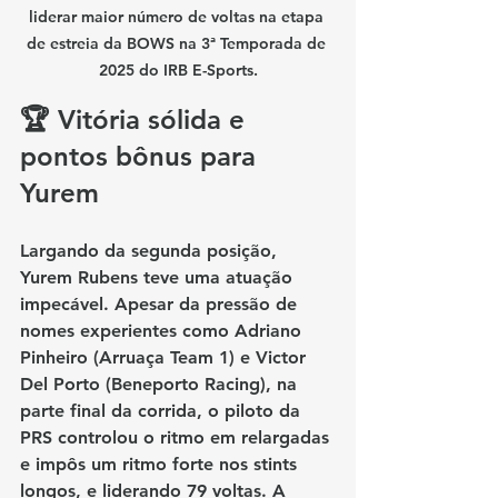
liderar maior número de voltas na etapa 
de estreia da BOWS na 3ª Temporada de 
2025 do IRB E-Sports.
🏆 Vitória sólida e 
pontos bônus para 
Yurem
Largando da 
segunda posição
, 
Yurem Rubens teve uma atuação 
impecável. Apesar da pressão de 
nomes experientes como 
Adriano 
Pinheiro (Arruaça Team 1)
 e 
Victor 
Del Porto (Beneporto Racing)
, na 
parte final da corrida, o piloto da 
PRS controlou o ritmo em relargadas 
e impôs um ritmo forte nos stints 
longos, e liderando 
79 voltas. 
A 