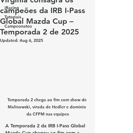
iRacing
campeões da IRB I-Pass
Tutoriais
Global Mazda Cup –
Campeonatos
Temporada 2 de 2025
Updated:
Aug 6, 2025
Temporada 2 chega ao fim com show de 
Malinowski, virada de Hedler e domínio 
da CFPM nas equipes
A Temporada 2 da IRB I-Pass Global 
Mazda Cup chegou ao fim com a 