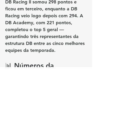
DB Racing II
 somou 298 pontos e 
ficou em terceiro, enquanto a 
DB 
Racing
 veio logo depois com 294. A 
DB Academy
, com 221 pontos, 
completou o top 5 geral — 
garantindo três representantes da 
estrutura DB entre as cinco melhores 
equipes da temporada.
📊 Números da 
Temporada
📍 5 etapas, em 3 continentes
🏁 10 baterias disputadas
👥 23 pilotos
🏆 5 divisões
🧤 
Mais vitórias
: Eduardo 
Barrichello – 4