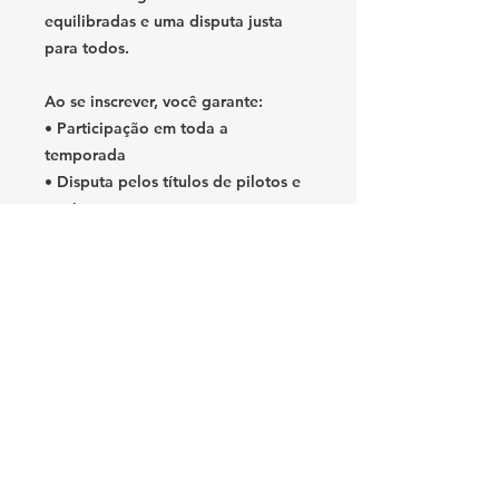
equilibradas e uma disputa justa
para todos.
Ao se inscrever, você garante:
• Participação em toda a
temporada
• Disputa pelos títulos de
pilotos e
equipes
• Classificação por divisões, com
acesso e rebaixamento
• Premiação por desempenho
• Transmissão ao vivo no canal
oficial do IRB
🏁
Grid cheio. Disputa real.
Crescimento constante.
Garanta sua vaga agora e alinhe no
grid com os melhores da categoria.