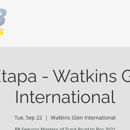
Etapa - Watkins 
International
Tue, Sep 22
  |  
Watkins Glen International
B8 Seguros Masters of Track Road to Pro 2021