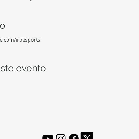
to
be.com/irbesports
ste evento
FOLLOW, LIKE, SUBSCRIBE