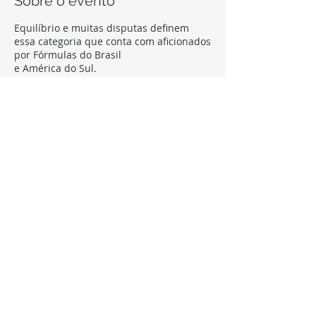
Sobre o evento
Equilíbrio e muitas disputas definem
essa categoria que conta com aficionados
por Fórmulas do Brasil
e América do Sul.
Utiliza o Dallara F3 em corridas
quinzenais de 2 baterias seguindo
calendário do iRacing.
Parada em box obrigatória, ajuste de
setup, e inversão de grid tornam as
corridas mais emocionantes.
Compartilhe este evento
Transmissão ao vivo de todas as corridas,
e premiação para os melhores da
temporada.
FOLLOW, LIKE, SUBSCRIBE