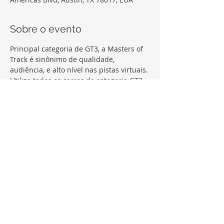
Sobre o evento
Principal categoria de GT3, a Masters of 
Track é sinônimo de qualidade, 
Utiliza todos os carros da categoria GT3 
com setup livre para ajustes, e 6 etapas 
Etapas com 2 baterias, inversão de grid, 
Garante vaga na MoT Pro Series 2020 
para os principais pilotos da temporada.
Compartilhe este evento