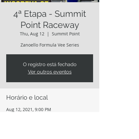
4ª Etapa - Summit
Point Raceway
Thu, Aug 12
  |  
Summit Point
Zanoello Formula Vee Series
O registro está fechado
Ver outros eventos
Horário e local
Aug 12, 2021, 9:00 PM
Summit Point, 201 Motorsports Park Cir,
Summit Point, WV 25446, EUA