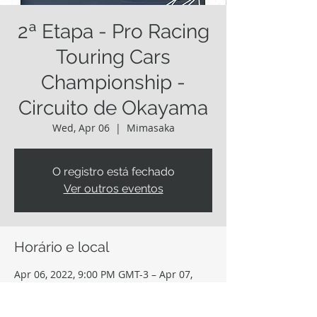
2ª Etapa - Pro Racing
Touring Cars
Championship -
Circuito de Okayama
Wed, Apr 06
  |  
Mimasaka
O registro está fechado
Ver outros eventos
Horário e local
Apr 06, 2022, 9:00 PM GMT-3 – Apr 07,
2022, 10:15 PM GMT-3
Mimasaka, 1210 Takimiya, Mimasaka,
Okayama 701-2612, Japão