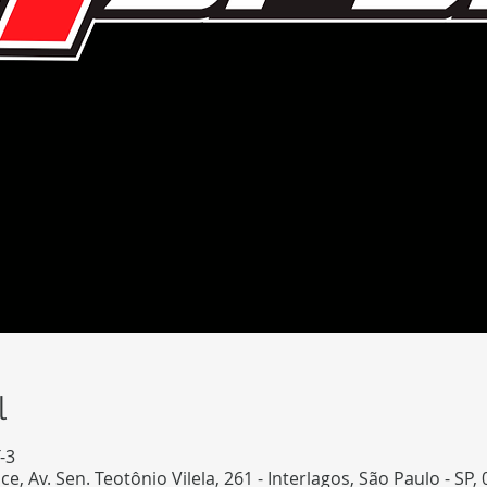
l
-3
 Av. Sen. Teotônio Vilela, 261 - Interlagos, São Paulo - SP, 