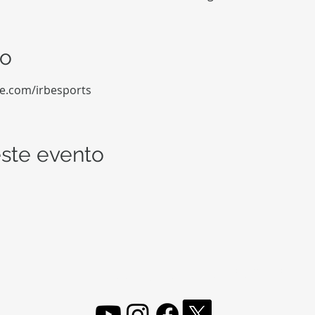
to
be.com/irbesports
ste evento
FOLLOW, LIKE, SUBSCRIBE