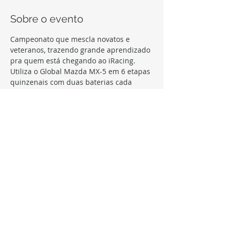
Sobre o evento
Campeonato que mescla novatos e 
veteranos, trazendo grande aprendizado 
Utiliza o Global Mazda MX-5 em 6 etapas 
quinzenais com duas baterias cada 
Parada em box obrigatória, setup fixo, e 
equilíbrio entre os pilotos tornam as 
Transmissão ao vivo de todas as 
corridas, e premiação para os melhores 
da temporada.
Compartilhe este evento