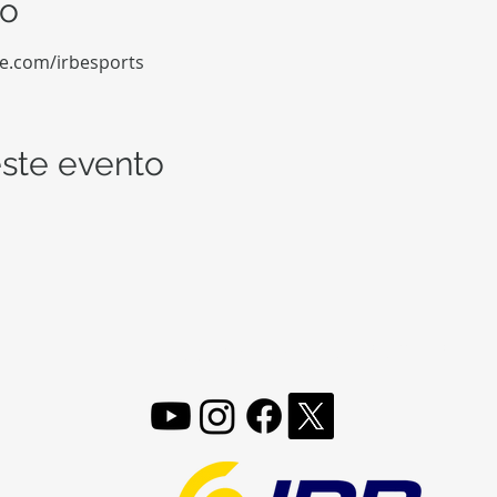
to
be.com/irbesports
ste evento
FOLLOW, LIKE, SUBSCRIBE