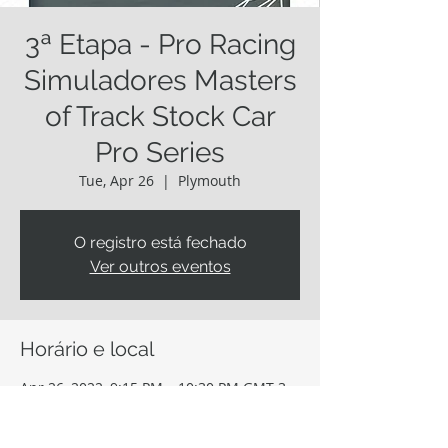
3ª Etapa - Pro Racing
Simuladores Masters
of Track Stock Car
Pro Series
Tue, Apr 26
  |  
Plymouth
O registro está fechado
Ver outros eventos
Horário e local
Apr 26, 2022, 9:15 PM – 10:30 PM GMT-3
Plymouth, N7390 WI-67, Plymouth, WI
53073, EUA