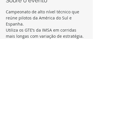
Sobre o evento
Campeonato de alto nível técnico que 
reúne pilotos da América do Sul e 
Utiliza os GTE’s da IMSA em corridas 
Uma das categorias do IRB que dá 
acesso a MoT Pro Series 2020 aos 
Transmissão ao vivo de todas as 
corridas, e premiação para os melhores 
da temporada.
Compartilhe este evento
FOLLOW, LIKE, SUBSCRIBE