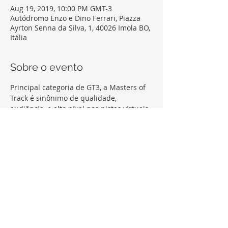
Aug 19, 2019, 10:00 PM GMT-3
Autódromo Enzo e Dino Ferrari, Piazza
Ayrton Senna da Silva, 1, 40026 Imola BO,
Itália
Sobre o evento
Principal categoria de GT3, a Masters of 
Track é sinônimo de qualidade, 
Utiliza todos os carros da categoria GT3 
com setup livre para ajustes, e 6 etapas 
Etapas com 2 baterias, inversão de grid, 
Garante vaga na MoT Pro Series 2020 
para os principais pilotos da temporada.
Compartilhe este evento