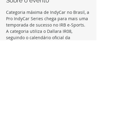
Sobre o evento
Categoria máxima de IndyCar no Brasil, a 
Pro IndyCar Series chega para mais uma 
A categoria utiliza o Dallara IR08, 
seguindo o calendário oficial da 
Calendário com 10 etapas, semanal, e 
Transmissão ao vivo de todas as 
corridas, e premiação para os melhores 
da temporada.
Compartilhe este evento
FOLLOW, LIKE, SUBSCRIBE