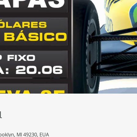
l
ooklyn, MI 49230, EUA