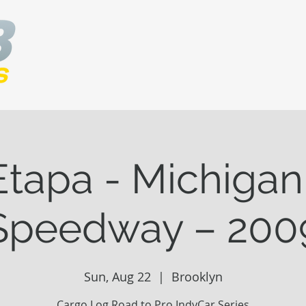
Etapa - Michigan 
Speedway – 200
Sun, Aug 22
  |  
Brooklyn
Cargo Log Road to Pro IndyCar Series