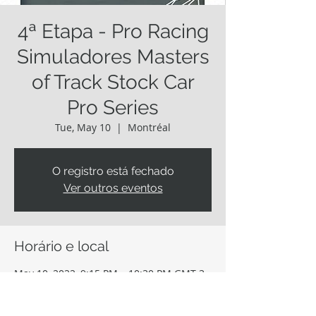
4ª Etapa - Pro Racing
Simuladores Masters
of Track Stock Car
Pro Series
Tue, May 10
  |  
Montréal
O registro está fechado
Ver outros eventos
Horário e local
May 10, 2022, 9:15 PM – 10:30 PM GMT-3
Montréal, Parc Jean-Drapeau, Montréal,
QC H3C 6A1, Canadá