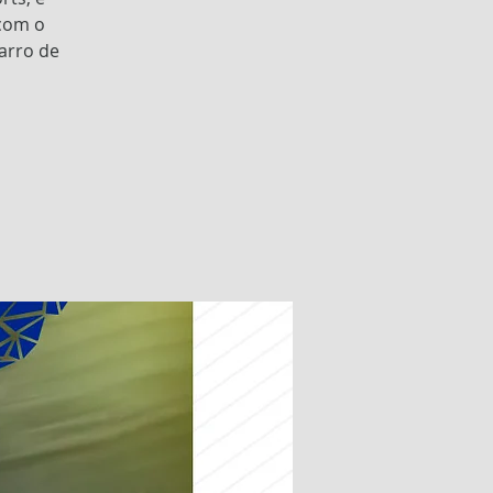
 com o
arro de