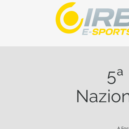
5ª
Nazion
A For