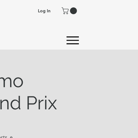
Log In
omo
nd Prix
rts, e