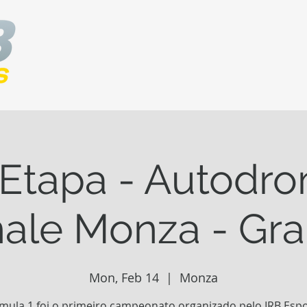
 Etapa - Autodr
ale Monza - Gra
Mon, Feb 14
  |  
Monza
mula 1 foi o primeiro campeonato organizado pelo IRB Espo