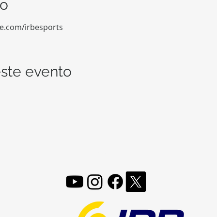
to
be.com/irbesports
ste evento
FOLLOW, LIKE, SUBSCRIBE