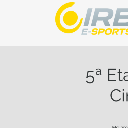
5ª Et
Ci
McLare