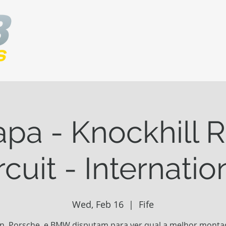
apa - Knockhill 
rcuit - Internatio
Wed, Feb 16
  |  
Fife
n, Porsche, e BMW disputam para ver qual a melhor monta