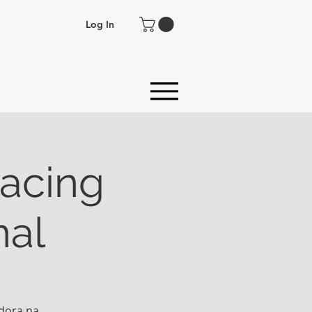
Log In
Racing
nal
dora na