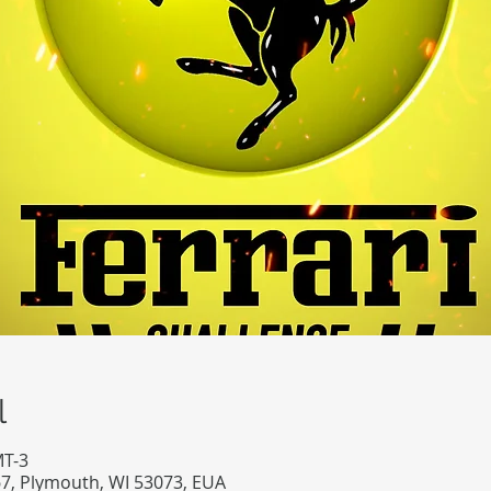
l
MT-3
7, Plymouth, WI 53073, EUA