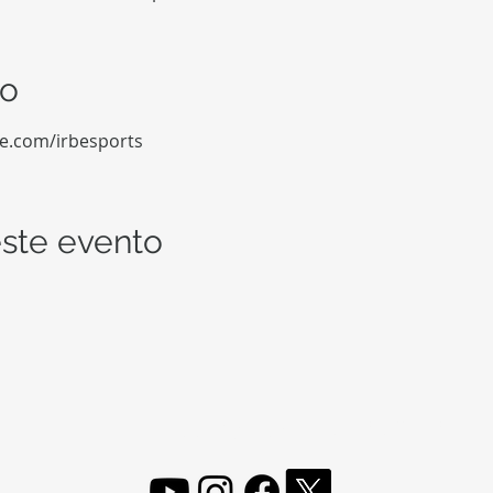
to
be.com/irbesports
ste evento
FOLLOW, LIKE, SUBSCRIBE