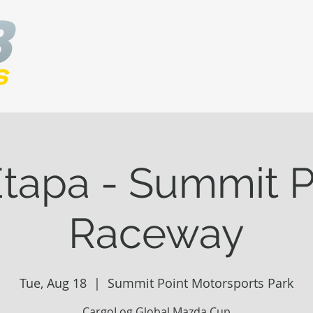
Etapa - Summit P
Raceway
Tue, Aug 18
  |  
Summit Point Motorsports Park
CargoLog Global Mazda Cup