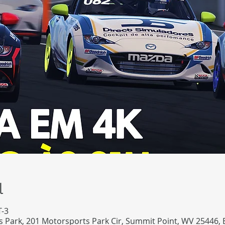
l
T-3
 Park, 201 Motorsports Park Cir, Summit Point, WV 25446,