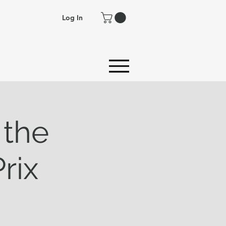
Log In
 the
rix