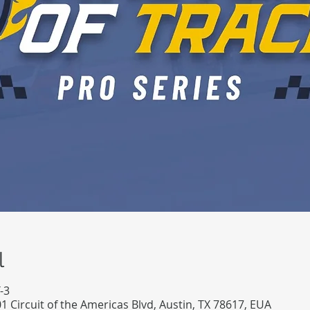
l
-3
1 Circuit of the Americas Blvd, Austin, TX 78617, EUA