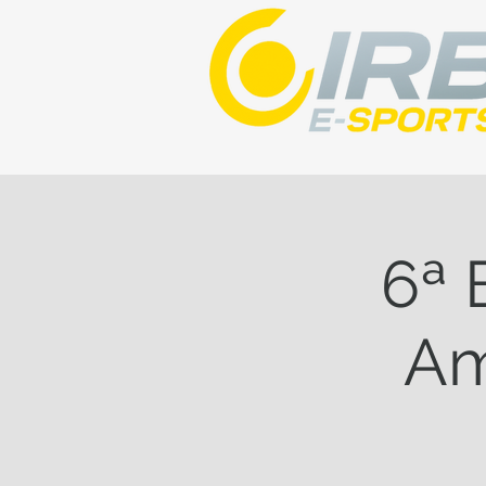
6ª 
Am