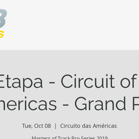
Etapa - Circuit of
ericas - Grand P
Tue, Oct 08
  |  
Circuito das Américas
Masters of Track Pro Series 2019