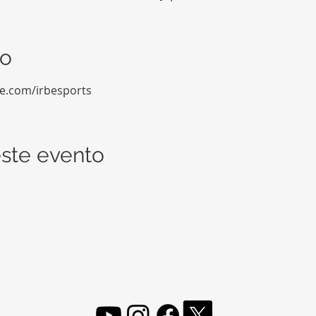
to
be.com/irbesports
ste evento
FOLLOW, LIKE, SUBSCRIBE