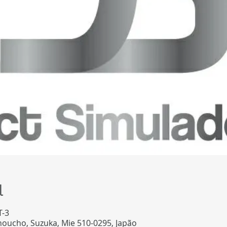
l
T-3
Inoucho, Suzuka, Mie 510-0295, Japão