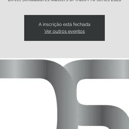
A inscrição está fechada
Ver outros eventos