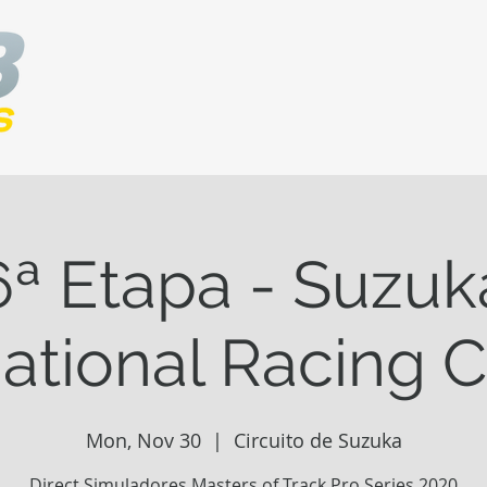
6ª Etapa - Suzuk
national Racing 
Mon, Nov 30
  |  
Circuito de Suzuka
Direct Simuladores Masters of Track Pro Series 2020