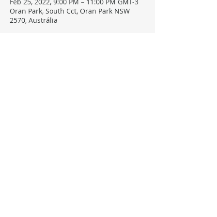
Feb 25, 2022, 9:00 PM – 11:00 PM GMT-3
Oran Park, South Cct, Oran Park NSW
2570, Austrália
Convidados
See All
Compartilhe este evento
FOLLOW, LIKE, SUBSCRIBE