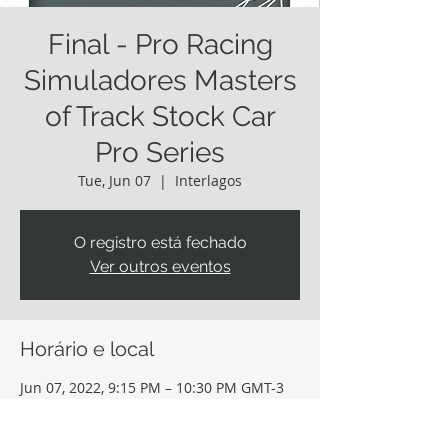
Final - Pro Racing
Simuladores Masters
of Track Stock Car
Pro Series
Tue, Jun 07
  |  
Interlagos
O registro está fechado
Ver outros eventos
Horário e local
Jun 07, 2022, 9:15 PM – 10:30 PM GMT-3
Interlagos, Av. Sen. Teotônio Vilela, 261 -
Interlagos, São Paulo - SP, 04801-010,
Brasil