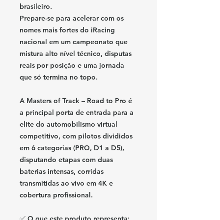
brasileiro.
Prepare-se para acelerar com os
nomes mais fortes do iRacing
nacional em um campeonato que
mistura alto nível técnico, disputas
reais por posição e uma jornada
que só termina no topo.
A
Masters of Track – Road to Pro
é
a principal porta de entrada para a
elite do automobilismo virtual
competitivo, com pilotos divididos
em 6 categorias (PRO, D1 a D5),
disputando etapas com duas
baterias intensas, corridas
transmitidas ao vivo em 4K e
cobertura profissional.
✅
O que este produto representa: