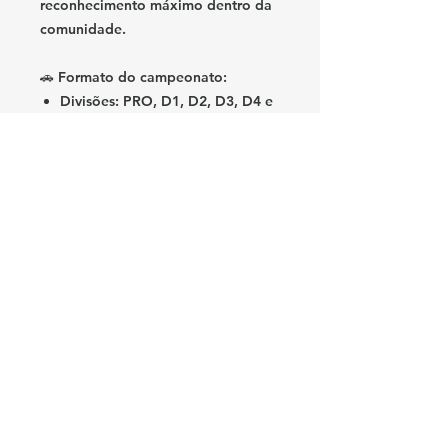
reconhecimento máximo dentro da
comunidade.
🚗
Formato do campeonato:
Divisões: PRO, D1, D2, D3, D4 e
D5
Etapas com 2 baterias cada
Transmissão ao vivo no canal IRB
Esports (YouTube)
Sistema de pontuação com
descartes e regulamento técnico
próprio
Seja você um estreante buscando
espaço ou um piloto consolidado
mirando o topo, o Road to Pro é o
caminho.
🎯
Aqui, o talento encontra o