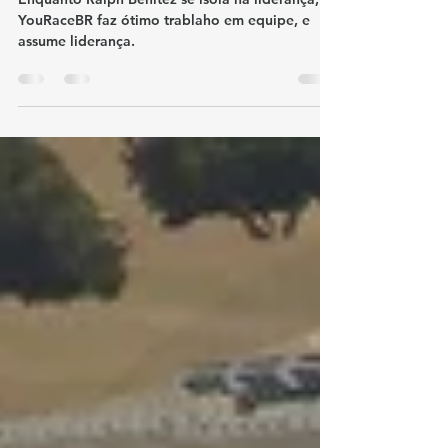
posição com vitória em Jerez
Enquanto Ralph Benitez se isola na liderança,
YouRaceBR faz ótimo trablaho em equipe, e
assume liderança.