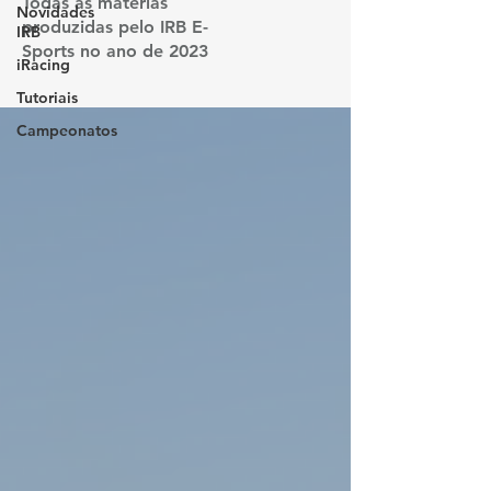
Todas as matérias
Novidades
produzidas pelo IRB E-
IRB
Sports no ano de 2023
iRacing
Tutoriais
Campeonatos