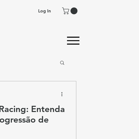
Log In
iRacing: Entenda
rogressão de