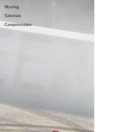
iRacing
Tutoriais
Campeonatos