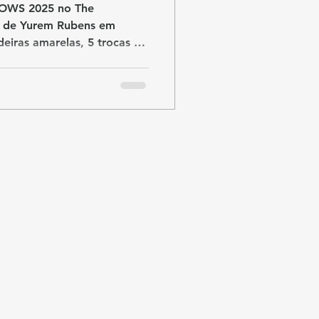
ratégia, caos e
BOWS 2025 no The
a de Yurem Rubens em
eiras amarelas, 5 trocas de
ratégicas.