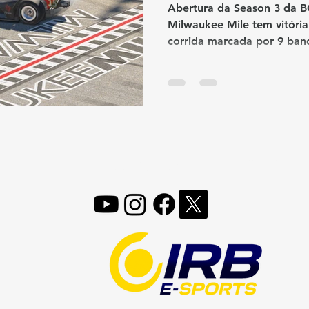
marcada por est
Abertura da Season 3 da 
precisão
Milwaukee Mile tem vitóri
corrida marcada por 9 band
liderança e reviravoltas est
FOLLOW, LIKE, SUBSCRIBE