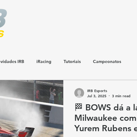
vidades IRB
iRacing
Tutoriais
Campeonatos
IRB Esports
Jul 3, 2025
3 min read
🏁 BOWS dá a 
Milwaukee com 
Yurem Rubens e