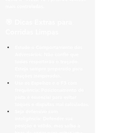
mais controladas.
🎯 Dicas Extras para 
Corridas Limpas
Estude o Comportamento dos 
Adversários:
 Não confie que 
todos respeitarão o traçado. 
Esteja sempre preparado para 
reações inesperadas.
Use os Espelhos e o F3 com 
frequência:
 Posicionamento de 
pista é essencial para evitar 
toques e disputas mal calculadas.
Seja defensivo com 
inteligência:
 Defender sua 
posição é válido, mas saiba a 
hora de ceder para evitar uma 