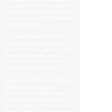
1x ou mais de forma frequente. Use 
sessões de prática para identificar e 
respeitar essas áreas, principalmente 
em saídas de curva.
4. 
Aproveite os Time Trials
Time Trials são excelentes para 
melhorar o SR com segurança. Sem 
outros carros na pista, o risco de 
colisões é zero. Concentre-se em 
voltas limpas e consistentes.
5. 
Evite corridas com muitos 
novatos ou "Week 13"
Quando possível, prefira horários 
com menor densidade de pilotos 
novatos. Durante eventos caóticos 
como a “Week 13”, priorize sessões 