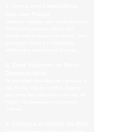
1. 
Corra com Consistência, 
Não com Pressa
Terminar corridas sem incidentes vale 
muito mais para seu SR do que 
vencer com toques e off-tracks. Uma 
pilotagem limpa é o verdadeiro 
atalho para avançar nas licenças.
2. 
Evite Situações de Risco 
Desnecessárias
Se perceber uma disputa agressiva à 
sua frente, segure o ritmo. Espere 
por erros dos adversários em vez de 
forçar ultrapassagens em pontos 
críticos.
3. 
Conheça os Limites de Pista
Cada pista possui zonas que geram 