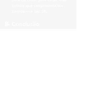
colisão que comprometa sua 
corrida — e seu SR.
📝 Conclusão
Manter um Safety Rating elevado é 
mais do que evitar batidas — é 
adotar uma mentalidade estratégica 
e madura dentro das 
pistas
.Com
foco, consistência e bom senso, você 
avança nas licenças, evita frustrações 
e garante sua presença em corridas 
mais limpas e organizadas.
📚 Referências
iRacing
Sim Racing Setup