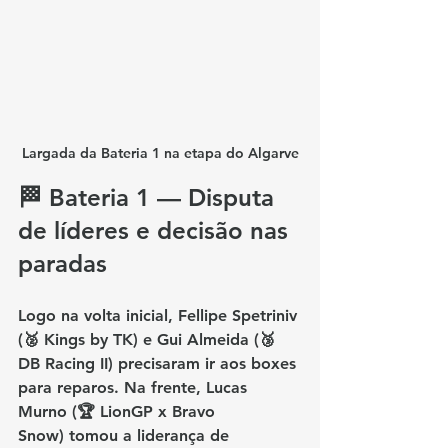
Largada da Bateria 1 na etapa do Algarve
🏁 Bateria 1 — Disputa 
de líderes e decisão nas 
paradas
Logo na volta inicial, 
Fellipe Spetriniv 
(🥈 Kings by TK)
 e 
Gui Almeida (🥉 
DB Racing II)
 precisaram ir aos boxes 
para reparos. Na frente, 
Lucas 
Murno (🏆 LionGP x Bravo 
Snow)
 tomou a liderança de 