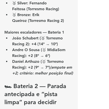
🥈 Silver: 
Fernando 
Feitosa
 (Torresmo Racing)
🥉 Bronze: 
Erik 
Queiroz
 (Torresmo Racing 2)
Maiores escaladores — Bateria 1
João Schubert
 (🥈 Torresmo 
Racing 2): 
+4
 (14º → 10º)
Andre O Sousa
 (🥇 MidiaSom 
Racing): 
+2
 (8º → 6º)
Daniel Arthuzo
 (🥇 Torresmo 
Racing): 
+2
 (9º → 7º)
(empate em 
+2; critério: melhor posição final)
🏎️ Bateria 2 — Parada 
antecipada e “pista 
limpa” para decidir