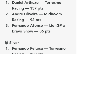
Daniel Arthuzo — Torresmo 
Racing — 
137 pts
Andre Oliveira — MidiaSom 
Racing — 
92 pts
Fernando Afonso — LionGP x 
Bravo Snow — 
86 pts
🥈 Silver
Fernando Feitosa — Torresmo 
Racing — 
120 pts
Andre Luigi — Torresmo Racing 
2 — 
88 pts
Fellipe Spetriniv — Kings by TK 
— 
87 pts
🥉 Bronze
Erik Queiroz — Torresmo Racing 
2 — 
96 pts
Gui Almeida — DB Racing II — 