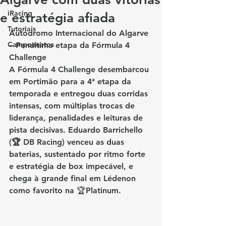
iRacing
e estratégia afiada
Tutoriais
Autódromo Internacional do Algarve 
Campeonatos
– Penúltima etapa da Fórmula 4 
Challenge
A Fórmula 4 Challenge desembarcou 
em Portimão para a 4ª etapa da 
temporada e entregou duas corridas 
intensas, com múltiplas trocas de 
liderança, penalidades e leituras de 
pista decisivas. 
Eduardo Barrichello 
(🏆 DB Racing)
 venceu as duas 
baterias, sustentado por ritmo forte 
e estratégia de box impecável, e 
chega à grande final em Lédenon 
como favorito na 🏆Platinum.