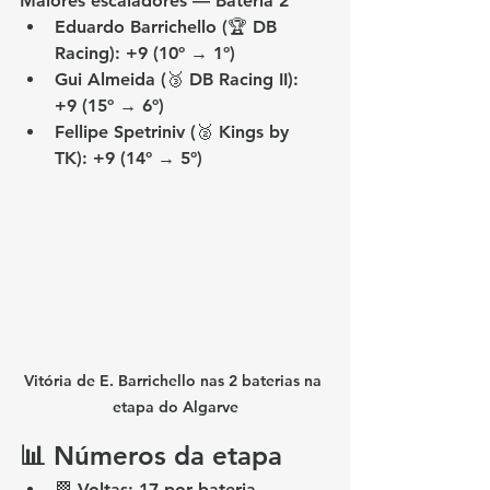
Maiores escaladores — Bateria 2
Eduardo Barrichello
 (🏆 DB 
Racing): 
+9
 (10º → 1º)
Gui Almeida
 (🥉 DB Racing II): 
+9
 (15º → 6º)
Fellipe Spetriniv
 (🥈 Kings by 
TK): 
+9
 (14º → 5º)
Vitória de E. Barrichello nas 2 baterias na 
etapa do Algarve
📊 Números da etapa
🏁 Voltas: 
17 por bateria