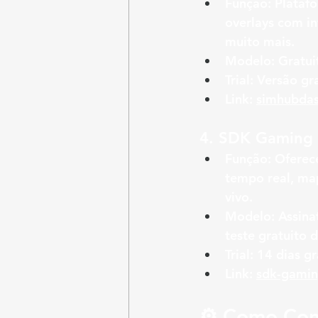
Função:
 Plataf
overlays com in
muito mais.
Modelo:
 Gratu
Trial:
 Versão gr
Link:
simhubda
4. 
SDK Gaming
Função:
 Oferec
tempo real, map
vivo.
Modelo:
 Assin
teste gratuito d
Trial:
 14 dias gr
Link:
sdk-gamin
⚙️ Como Con