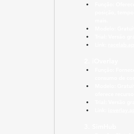
Função:
 Oferec
posição, tempo
mais.
Modelo:
 Gratu
Trial:
 Versão gr
Link:
racelab.a
2. 
iOverlay
Função:
 Fornec
consumo de com
Modelo:
 Gratu
oferece recurso
Trial:
 Versão gra
Link:
ioverlay.a
3. 
SimHub