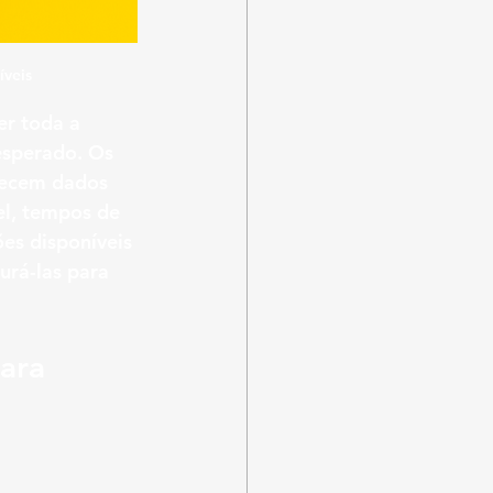
íveis
er toda a 
sperado. Os 
necem dados 
l, tempos de 
es disponíveis 
rá-las para 
ara 