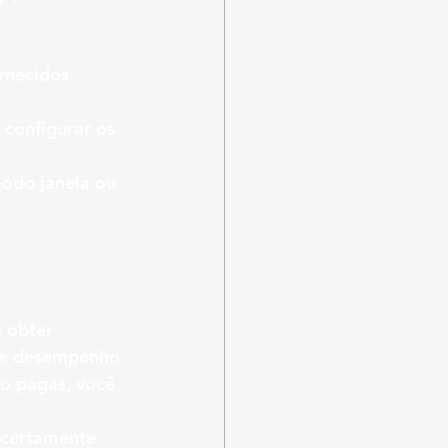
ornecidos 
 configurar os 
modo janela ou 
 obter 
 e desempenho 
to pagas, você 
 certamente 