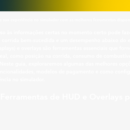
e sua experiência no simulador com as melhores ferramentas dispon
sso às informações certas no momento certo pode faz
a corrida bem-sucedida e um desempenho abaixo do e
lays) e overlays são ferramentas essenciais que for
eal, como posição na corrida, consumo de combustíve
 Neste guia, exploraremos algumas das melhores opçõ
uncionalidades, modelos de pagamento e como configu
ência no simulador.
is Ferramentas de HUD e Overlays p