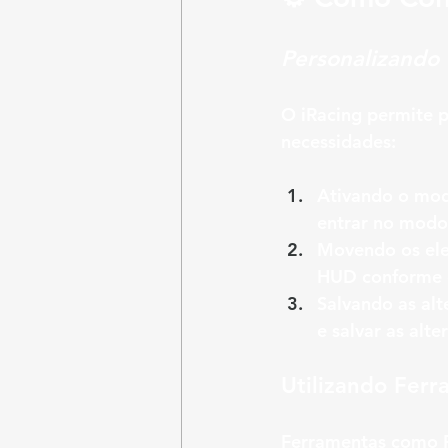
Personalizando
O iRacing permite p
necessidades:
Ativando o mod
entrar no modo
Movendo os el
HUD conforme 
Salvando as alt
e salvar as 
alte
Utilizando Ferr
Ferramentas como R