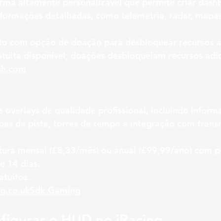
orma altamente personalizável que permite criar dash
formações detalhadas, como telemetria, radar, mapas 
ito com opção de doação para desbloquear recursos 
atuita disponível; doações desbloqueiam recursos adic
sh.com
e overlays de qualidade profissional, incluindo inform
as de pista, torres de tempo e integração com trans
atura mensal (£8,33/mês) ou anual (£99,99/ano) com p
e 14 dias.
atuitos.
g.co
.uk
Sdk Gaming
figurar o HUD no iRacing