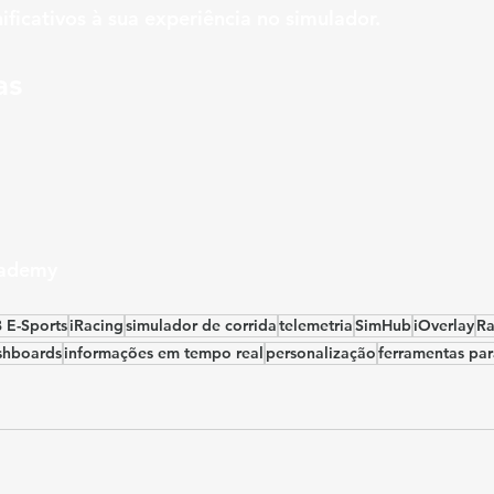
nificativos à sua experiência no simulador.
as
cademy
B E-Sports
iRacing
simulador de corrida
telemetria
SimHub
iOverlay
Ra
shboards
informações em tempo real
personalização
ferramentas par