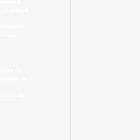
boards e 
de pista e 
avançados.
ionais.
ações de 
missões ao 
eríodo de 