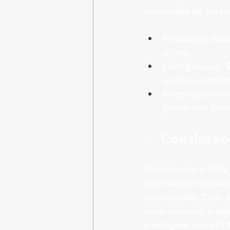
avançadas de perso
Instalação:
 Baix
acima.
Configuração:
 
overlays confor
Integração com 
janela sem bord
✅ 
Conclusão
Personalizar o HUD 
informações crucia
nas corridas. Com d
pode escolher a que
pilotagem. Investi