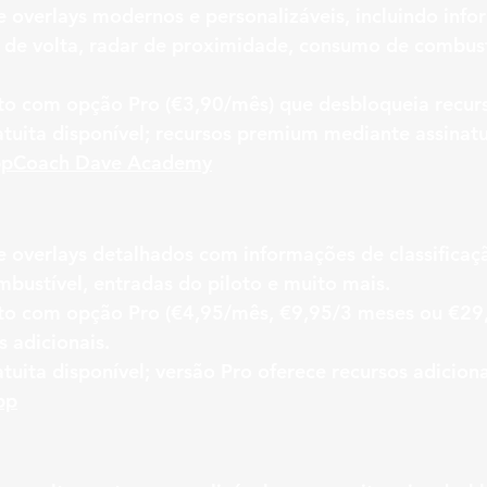
e overlays modernos e personalizáveis, incluindo info
 de volta, radar de proximidade, consumo de combust
ito com opção Pro (€3,90/mês) que desbloqueia recur
atuita disponível; recursos premium mediante assinatu
pp
Coach Dave Academy
e overlays detalhados com informações de classificação
bustível, entradas do piloto e muito mais.
ito com opção Pro (€4,95/mês, €9,95/3 meses ou €29
s adicionais.
tuita disponível; versão Pro oferece recursos adiciona
pp