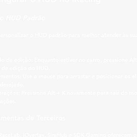
 o HUD Padrão
ersonalizar o HUD padrão para melhor atender às sua
o de edição:
 Enquanto estiver no carro, pressione Alt
 de edição do HUD.
ementos:
 Use o mouse para arrastar e posicionar os e
desejado.
erações:
 Pressione Alt + K novamente para sair do m
rações.
amentas de Terceiros
aceLab, iOverlay, SimHub e SDK Gaming oferecem o