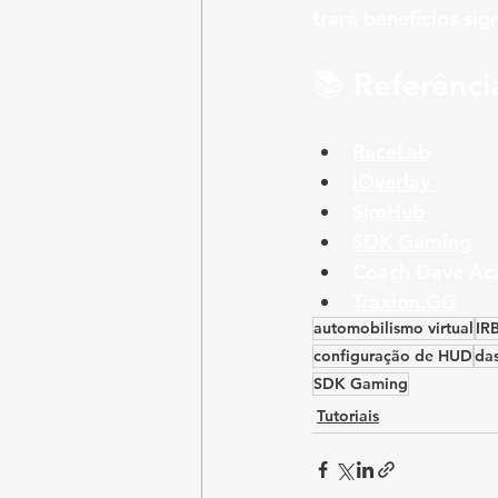
trará benefícios sig
📚 
Referênci
RaceLab
iOverlay 
SimHub 
SDK Gaming 
Coach Dave A
Traxion.GG
automobilismo virtual
IR
configuração de HUD
da
SDK Gaming
Tutoriais