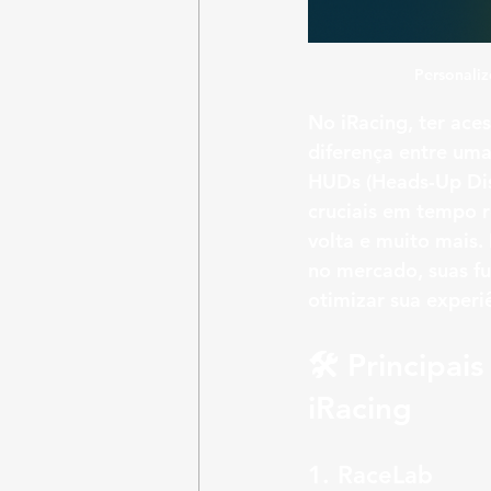
Personaliz
No iRacing, ter ace
diferença entre um
HUDs (Heads-Up Disp
cruciais em tempo r
volta e muito mais.
no mercado, suas f
otimizar sua experi
🛠️ Principa
iRacing
1. 
RaceLab