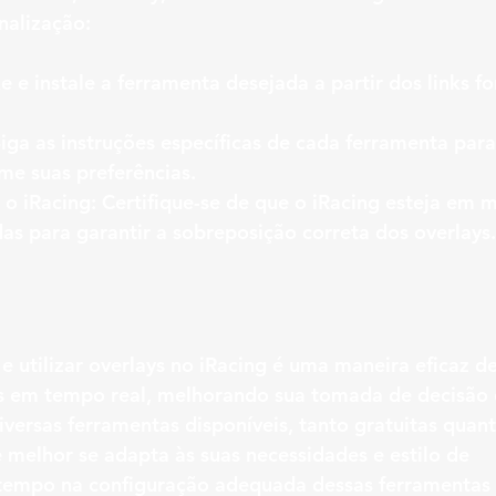
nalização:
e e instale a ferramenta desejada a partir dos links f
Siga as instruções específicas de cada ferramenta para
me suas preferências.
o iRacing:
 Certifique-se de que o iRacing esteja em 
as para garantir a sobreposição correta dos overlays.
e utilizar overlays no iRacing é uma maneira eficaz de
is em tempo real, melhorando sua tomada de decisão
iversas ferramentas disponíveis, tanto gratuitas quan
 melhor se adapta às suas necessidades e estilo de 
r tempo na configuração adequada dessas ferramentas