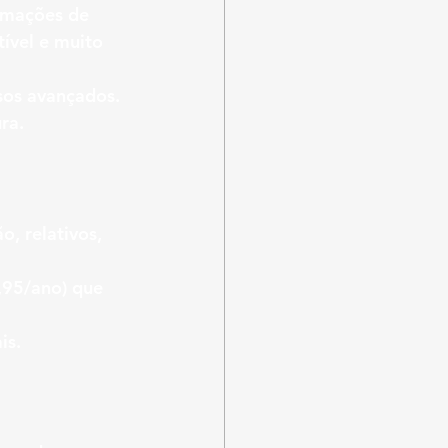
rmações de 
ível e muito 
sos avançados.
ra.
, relativos, 
,95/ano) que 
is.