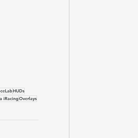
ceLab
HUDs
a iRacing
Overlays