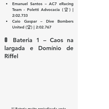
Emanuel Santos – AC7 eRacing 
Team - Poletti Advocacia (🏆) | 
2:02.733
Caio Gaspar – Dive Bombers 
United (🏆) | 2:02.767
🚦 Bateria 1 – Caos na 
largada e Domínio de 
Riffel
1ª Bateria muito prejudicada após 