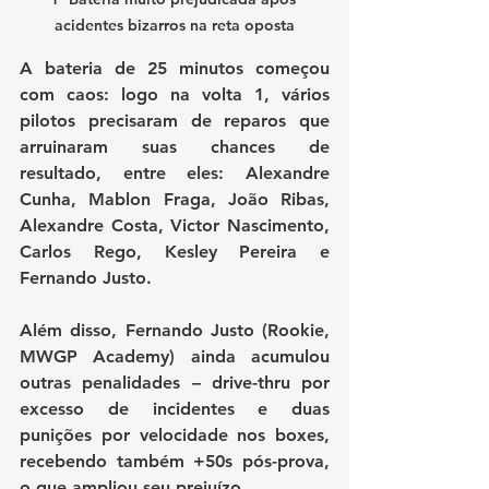
acidentes bizarros na reta oposta
A bateria de 25 minutos começou 
com caos: logo na 
volta 1
, vários 
pilotos precisaram de 
reparos
 que 
arruinaram suas chances de 
resultado, entre eles: 
Alexandre 
Cunha, Mablon Fraga, João Ribas, 
Alexandre Costa, Victor Nascimento, 
Carlos Rego, Kesley Pereira e 
Fernando Justo
.
Além disso, 
Fernando Justo (Rookie, 
MWGP Academy)
 ainda acumulou 
outras penalidades – 
drive-thru por 
excesso de incidentes
 e duas 
punições por 
velocidade nos boxes
, 
recebendo também 
+50s pós-prova
, 
o que ampliou seu prejuízo.