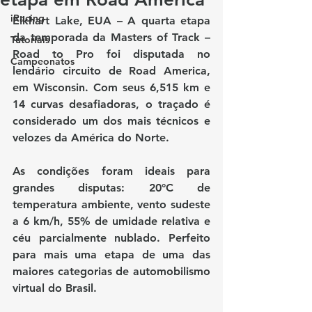
iRacing
Elkhart Lake, EUA – A quarta etapa 
da temporada da Masters of Track – 
Tutoriais
Road to Pro foi disputada no 
Campeonatos
lendário circuito de 
Road America
, 
em Wisconsin. Com seus 
6,515 km
 e 
14 curvas desafiadoras
, o traçado é 
considerado um dos mais técnicos e 
velozes da América do Norte.
As condições foram ideais para 
grandes disputas: 
20°C de 
temperatura ambiente
, 
vento sudeste 
a 6 km/h
, 
55% de umidade relativa
 e 
céu parcialmente nublado
. Perfeito 
para mais uma etapa de 
uma das 
maiores categorias de automobilismo 
virtual do Brasil
.