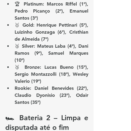
🏆 Platinum: Marcos Riffel (1º), 
Pedro Picanço (2º), Emanuel 
Santos (3º)
🥇 Gold: Henrique Pettinari (5º), 
Luizinho Gonzaga (6º), Cristhian 
de Almeida (7º)
🥈 Silver: Mateus Laba (4º), Dani 
Ramos (9º), Samuel Marques 
(10º)
🥉 Bronze: Lucas Bueno (15º), 
Sergio Montazzolli (18º), Wesley 
Valerio (19º)
Rookie:
 Daniel Benevides (22º), 
Claudio Dyonisio (23º), Odair 
Santos (35º)
🏎️ Bateria 2 – Limpa e 
disputada até o fim