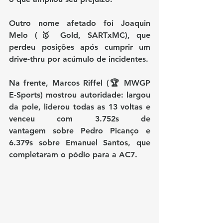
Outro nome afetado foi 
Joaquin 
Melo (🥇 Gold, SARTxMC)
, que 
perdeu posições após cumprir um 
drive-thru por acúmulo de incidentes
.
Na frente, 
Marcos Riffel (🏆 MWGP 
E-Sports)
 mostrou autoridade: largou 
da pole, liderou todas as 13 voltas e 
venceu com 
3.752s de 
vantagem
 sobre Pedro Picanço e 
6.379s sobre Emanuel Santos
, que 
completaram o pódio para a AC7.