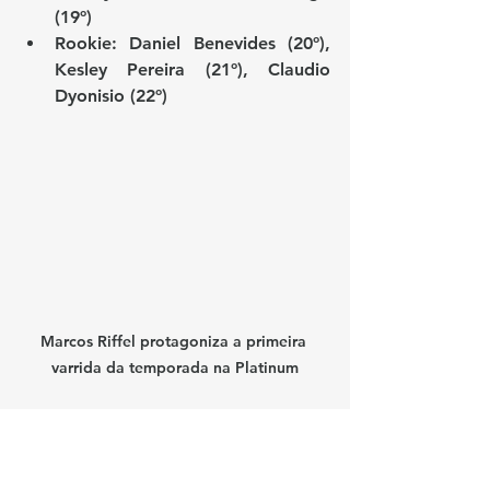
(19º)
Rookie:
 Daniel Benevides (20º), 
Kesley Pereira (21º), Claudio 
Dyonisio (22º)
Marcos Riffel protagoniza a primeira 
varrida da temporada na Platinum
🔎 Destaques da Etapa 
em Road America